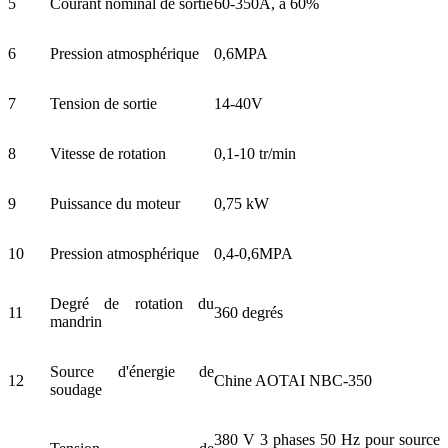
5
Courant nominal de sortie
60-350A, à 60%
6
Pression atmosphérique
0,6MPA
7
Tension de sortie
14-40V
8
Vitesse de rotation
0,1-10 tr/min
9
Puissance du moteur
0,75 kW
10
Pression atmosphérique
0,4-0,6MPA
Degré de rotation du
11
360 degrés
mandrin
Source d'énergie de
12
Chine AOTAI NBC-350
soudage
380 V 3 phases 50 Hz pour source