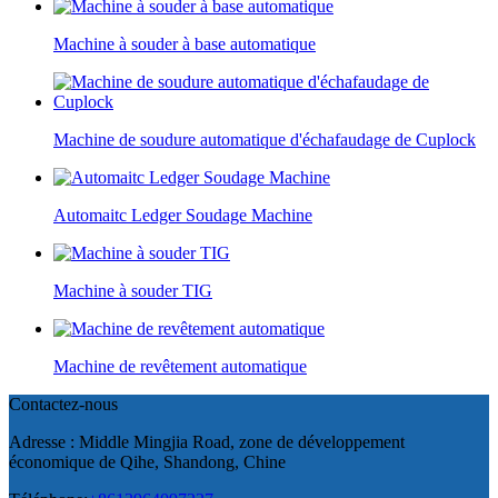
Machine à souder à base automatique
Machine de soudure automatique d'échafaudage de Cuplock
Automaitc Ledger Soudage Machine
Machine à souder TIG
Machine de revêtement automatique
Contactez-nous
Adresse : Middle Mingjia Road, zone de développement
économique de Qihe, Shandong, Chine