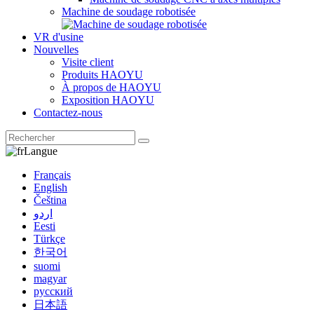
Machine de soudage robotisée
VR d'usine
Nouvelles
Visite client
Produits HAOYU
À propos de HAOYU
Exposition HAOYU
Contactez-nous
Langue
Français
English
Čeština
اردو
Eesti
Türkçe
한국어
suomi
magyar
русский
日本語