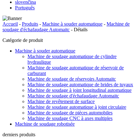
slovenčina
Português
Accueil
-
Produits
-
Machine à souder automatique
-
Machine de
soudage d'échafaudage Automaitc
-
Détails
Catégorie de produit
Machine à souder automatique
Machine de soudage automatique de cylindre
hydraulique
Machine de soudage automatique de réservoir de
carburant
Machine de soudage de réservoirs Automaitc
Machine de soudage automatique de brides de tuyaux
Machine de soudage à joint longitudinal automatique
Machine de soudage d'échafaudage Automaitc
Machine de revêtement de surface
Machine de soudage automatique à joint circulaire
Machine de soudage de pièces automobiles
Machine de soudage CNC à axes multiples
Machine de soudage robotisée
derniers produits