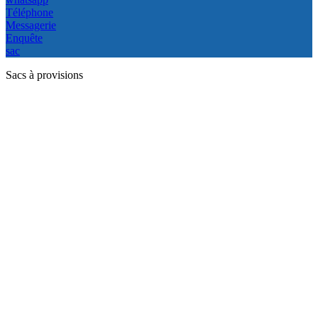
Téléphone
Messagerie
Enquête
sac
Sacs à provisions