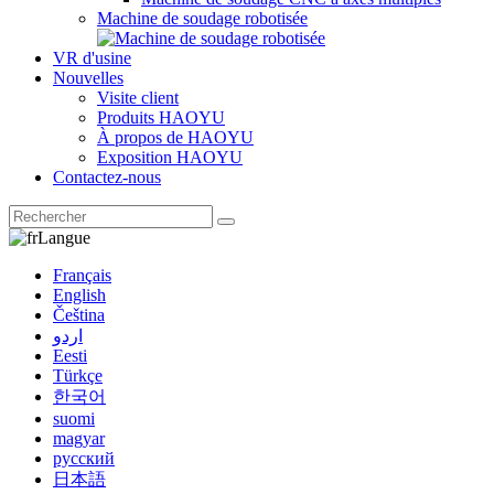
Machine de soudage robotisée
VR d'usine
Nouvelles
Visite client
Produits HAOYU
À propos de HAOYU
Exposition HAOYU
Contactez-nous
Langue
Français
English
Čeština
اردو
Eesti
Türkçe
한국어
suomi
magyar
русский
日本語