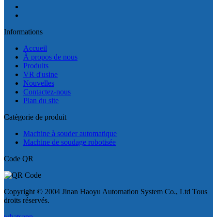
Informations
Accueil
À propos de nous
Produits
VR d'usine
Nouvelles
Contactez-nous
Plan du site
Catégorie de produit
Machine à souder automatique
Machine de soudage robotisée
Code QR
Copyright © 2004 Jinan Haoyu Automation System Co., Ltd Tous
droits réservés.
whatsapp