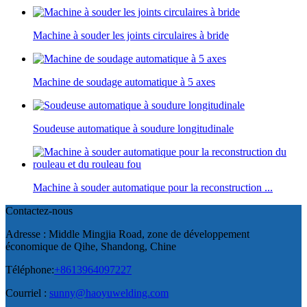
Machine à souder les joints circulaires à bride
Machine de soudage automatique à 5 axes
Soudeuse automatique à soudure longitudinale
Machine à souder automatique pour la reconstruction ...
Contactez-nous
Adresse : Middle Mingjia Road, zone de développement
économique de Qihe, Shandong, Chine
Téléphone:
+8613964097227
Courriel :
sunny@haoyuwelding.com